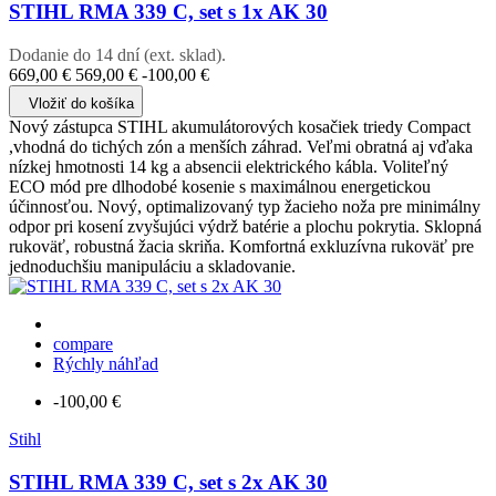
STIHL RMA 339 C, set s 1x AK 30
Dodanie do 14 dní (ext. sklad).
669,00 €
569,00 €
-100,00 €
Vložiť do košíka
Nový zástupca STIHL akumulátorových kosačiek triedy Compact
,vhodná do tichých zón a menších záhrad. Veľmi obratná aj vďaka
nízkej hmotnosti 14 kg a absencii elektrického kábla. Voliteľný
ECO mód pre dlhodobé kosenie s maximálnou energetickou
účinnosťou. Nový, optimalizovaný typ žacieho noža pre minimálny
odpor pri kosení zvyšujúci výdrž batérie a plochu pokrytia. Sklopná
rukoväť, robustná žacia skriňa. Komfortná exkluzívna rukoväť pre
jednoduchšiu manipuláciu a skladovanie.
compare
Rýchly náhľad
-100,00 €
Stihl
STIHL RMA 339 C, set s 2x AK 30