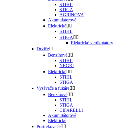
STIHL
STIGA
AGRINOVA
Akumulátorové
Elektrické


STIHL
STIGA


Elektrické vertikutátory
Drviče


Benzínové


STIHL
NEGRI
Elektrické


STIHL
STIGA
Vysávače a fukáre


Benzínové


STIHL
STIGA
CIFARELLI
Akumulátorové
Elektrické
Postrekovače

