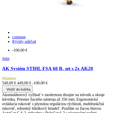
compare
Rýchly náhľad
-100,00 €
Stihl
AK Systém STIHL FSA 60 R, set s 2x AK20
Skladom
549,00 €
449,00 €
-100,00 €
Vložiť do košíka
Akumulátorový vyžínač v modernom dizajne na trávnik a okraje
trávnika. Priemer žacieho nástroja až 350 mm. Ergonomická
ovládacia rukoväť s plynulou reguláciou rýchlosti, multifunkčná
rukoväť, robustný hliníkový hriadeľ. Použitie so žacou hlavou
AutoCut C 6-2, prípadne s PolyCut 6-2 s plastovými nožmi.