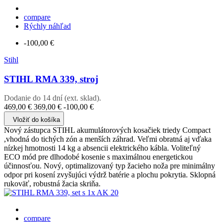
compare
Rýchly náhľad
-100,00 €
Stihl
STIHL RMA 339, stroj
Dodanie do 14 dní (ext. sklad).
469,00 €
369,00 €
-100,00 €
Vložiť do košíka
Nový zástupca STIHL akumulátorových kosačiek triedy Compact
,vhodná do tichých zón a menších záhrad. Veľmi obratná aj vďaka
nízkej hmotnosti 14 kg a absencii elektrického kábla. Voliteľný
ECO mód pre dlhodobé kosenie s maximálnou energetickou
účinnosťou. Nový, optimalizovaný typ žacieho noža pre minimálny
odpor pri kosení zvyšujúci výdrž batérie a plochu pokrytia. Sklopná
rukoväť, robustná žacia skriňa.
compare