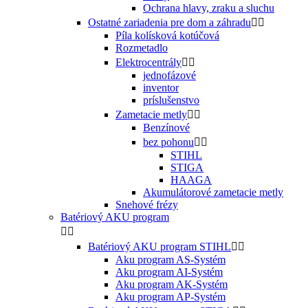
Ochrana hlavy, zraku a sluchu
Ostatné zariadenia pre dom a záhradu


Píla kolísková kotúčová
Rozmetadlo
Elektrocentrály


jednofázové
inventor
príslušenstvo
Zametacie metly


Benzínové
bez pohonu


STIHL
STIGA
HAAGA
Akumulátorové zametacie metly
Snehové frézy
Batériový AKU program


Batériový AKU program STIHL


Aku program AS-Systém
Aku program AI-Systém
Aku program AK-Systém
Aku program AP-Systém