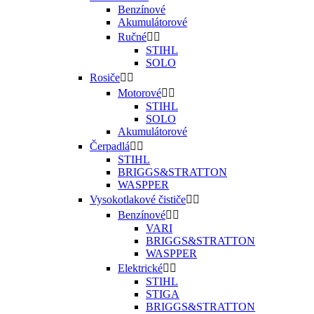
Benzínové
Akumulátorové
Ručné


STIHL
SOLO
Rosiče


Motorové


STIHL
SOLO
Akumulátorové
Čerpadlá


STIHL
BRIGGS&STRATTON
WASPPER
Vysokotlakové čističe


Benzínové


VARI
BRIGGS&STRATTON
WASPPER
Elektrické


STIHL
STIGA
BRIGGS&STRATTON