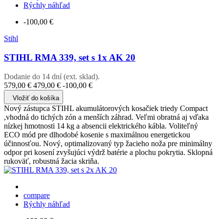
Rýchly náhľad
-100,00 €
Stihl
STIHL RMA 339, set s 1x AK 20
Dodanie do 14 dní (ext. sklad).
579,00 €
479,00 €
-100,00 €
Vložiť do košíka
Nový zástupca STIHL akumulátorových kosačiek triedy Compact
,vhodná do tichých zón a menších záhrad. Veľmi obratná aj vďaka
nízkej hmotnosti 14 kg a absencii elektrického kábla. Voliteľný
ECO mód pre dlhodobé kosenie s maximálnou energetickou
účinnosťou. Nový, optimalizovaný typ žacieho noža pre minimálny
odpor pri kosení zvyšujúci výdrž batérie a plochu pokrytia. Sklopná
rukoväť, robustná žacia skriňa.
compare
Rýchly náhľad