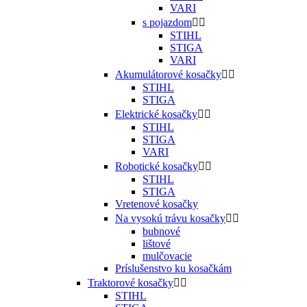
VARI
s pojazdom


STIHL
STIGA
VARI
Akumulátorové kosačky


STIHL
STIGA
Elektrické kosačky


STIHL
STIGA
VARI
Robotické kosačky


STIHL
STIGA
Vretenové kosačky
Na vysokú trávu kosačky


bubnové
lištové
mulčovacie
Príslušenstvo ku kosačkám
Traktorové kosačky


STIHL