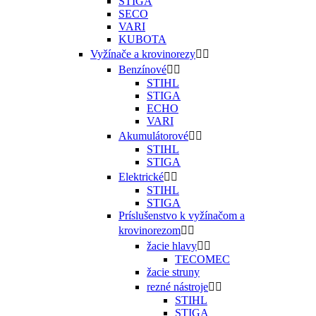
STIGA
SECO
VARI
KUBOTA
Vyžínače a krovinorezy


Benzínové


STIHL
STIGA
ECHO
VARI
Akumulátorové


STIHL
STIGA
Elektrické


STIHL
STIGA
Príslušenstvo k vyžínačom a
krovinorezom


žacie hlavy


TECOMEC
žacie struny
rezné nástroje


STIHL
STIGA