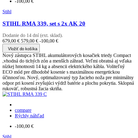
-100,00 €
Stihl
STIHL RMA 339, set s 2x AK 20
Dodanie do 14 dní (ext. sklad).
679,00 €
579,00 €
-100,00 €
Vložiť do košíka
Nový zástupca STIHL akumulátorových kosačiek triedy Compact
,vhodná do tichých zón a menších záhrad. Veľmi obratná aj vďaka
nízkej hmotnosti 14 kg a absencii elektrického kábla. Voliteľný
ECO mód pre dlhodobé kosenie s maximálnou energetickou
účinnosťou. Nový, optimalizovaný typ žacieho noža pre minimálny
odpor pri kosení zvyšujúci výdrž batérie a plochu pokrytia. Sklopná
rukoväť, robustná žacia skriňa.
compare
Rýchly náhľad
-100,00 €
Stihl