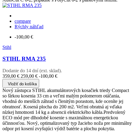
compare
Rýchly náhľad
-100,00 €
Stihl
STIHL RMA 235
Dodanie do 14 dní (ext. sklad).
359,00 €
259,00 €
-100,00 €
Vložiť do košíka
Nový zástupca STIHL akumulátorových kosačiek triedy Compact
so šírkou kosenia 33 cm a veľmi malým polomerom otáčania,
vhodná do menších záhrad s členitým porastom, kde oceníte jej
obratnosť. Kosená plocha do 200 m2. Veľmi obratná aj vďaka
nízkej hmotnosti 14 kg a absencii elektrického kábla.Predvolený
ECO mód pre dlhodobé kosenie s maximálnou energetickou
účinnosťou. Nový, optimalizovaný typ žacieho noža pre minimálny
odpor pri kosení zvyšujúci výdrž batérie a plochu pokrytia.