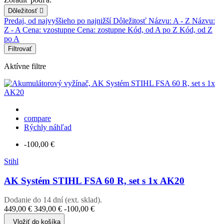
Dôležitosť

Predaj, od najvyššieho po najnižší
Dôležitosť
Názvu: A - Z
Názvu:
Z - A
Cena: vzostupne
Cena: zostupne
Kód, od A po Z
Kód, od Z
po A
Filtrovať
Aktívne filtre
compare
Rýchly náhľad
-100,00 €
Stihl
AK Systém STIHL FSA 60 R, set s 1x AK20
Dodanie do 14 dní (ext. sklad).
449,00 €
349,00 €
-100,00 €
Vložiť do košíka