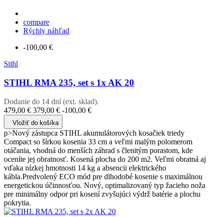
compare
Rýchly náhľad
-100,00 €
Stihl
STIHL RMA 235, set s 1x AK 20
Dodanie do 14 dní (ext. sklad).
479,00 €
379,00 €
-100,00 €
Vložiť do košíka
p>Nový zástupca STIHL akumulátorových kosačiek triedy
Compact so šírkou kosenia 33 cm a veľmi malým polomerom
otáčania, vhodná do menších záhrad s členitým porastom, kde
oceníte jej obratnosť. Kosená plocha do 200 m2. Veľmi obratná aj
vďaka nízkej hmotnosti 14 kg a absencii elektrického
kábla.Predvolený ECO mód pre dlhodobé kosenie s maximálnou
energetickou účinnosťou. Nový, optimalizovaný typ žacieho noža
pre minimálny odpor pri kosení zvyšujúci výdrž batérie a plochu
pokrytia.