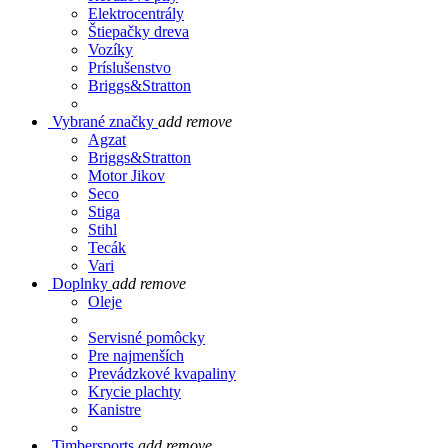
Elektrocentrály
Štiepačky dreva
Vozíky
Príslušenstvo
Briggs&Stratton
Vybrané značky
add
remove
Agzat
Briggs&Stratton
Motor Jikov
Seco
Stiga
Stihl
Tecák
Vari
Doplnky
add
remove
Oleje
Servisné pomôcky
Pre najmenších
Prevádzkové kvapaliny
Krycie plachty
Kanistre
Timbersports
add
remove