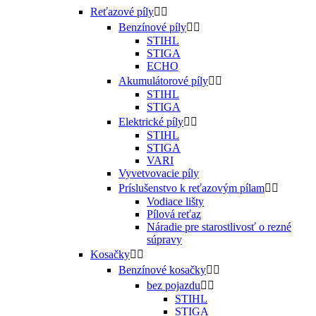
Reťazové píly


Benzínové píly


STIHL
STIGA
ECHO
Akumulátorové píly


STIHL
STIGA
Elektrické píly


STIHL
STIGA
VARI
Vyvetvovacie píly
Príslušenstvo k reťazovým pílam


Vodiace lišty
Pílová reťaz
Náradie pre starostlivosť o rezné
súpravy
Kosačky


Benzínové kosačky


bez pojazdu


STIHL
STIGA