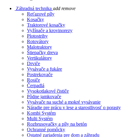
Záhradná technika
add
remove
Reťazové píly
Kosačky
Traktorové kosačky
Vyžínače a krovinorezy
Plotostrihy
Rotovátory
Malotraktory
Štiepačky dreva
Vertikulátory
Drviče
Vysávače a fukáre
Postrekovače
Rosiče
Čerpadlá
Vysokotlakové čističe
Pôdne jamkovače
Vysávače na suché a mokré vysávanie
Náradie pre prácu v lese a starostlivosť o porasty
Kombi Systém
Multi Systém
Rozbrusovačky a píly na betón
Ochranné pomôcky
Ostatné zariadenia pre dom a záhradu