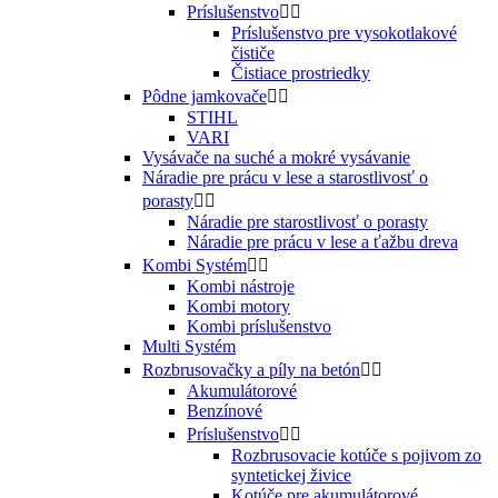
Príslušenstvo


Príslušenstvo pre vysokotlakové
čističe
Čistiace prostriedky
Pôdne jamkovače


STIHL
VARI
Vysávače na suché a mokré vysávanie
Náradie pre prácu v lese a starostlivosť o
porasty


Náradie pre starostlivosť o porasty
Náradie pre prácu v lese a ťažbu dreva
Kombi Systém


Kombi nástroje
Kombi motory
Kombi príslušenstvo
Multi Systém
Rozbrusovačky a píly na betón


Akumulátorové
Benzínové
Príslušenstvo


Rozbrusovacie kotúče s pojivom zo
syntetickej živice
Kotúče pre akumulátorové