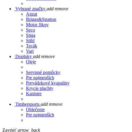
Vybrané značky
add
remove
Agzat
Briggs&Stratton
Motor Jikov
Seco
Stiga
Stihl
Tecák
Vari
Doplnky
add
remove
Oleje
Servisné pomôcky
Pre najmenších
Prevádzkové kvapaliny
Krycie plachty
Kanistre
Timbersports
add
remove
Oblečenie
Pre najmenších
Zavrieť
arrow_back