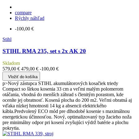
compare
Rýchly náhľad
-100,00 €
Stihl
STIHL RMA 235, set s 2x AK 20
Skladom
579,00 €
479,00 €
-100,00 €
Vložiť do košíka
p>Nový zástupca STIHL akumulátorových kosačiek triedy
Compact so šírkou kosenia 33 cm a veľmi malým polomerom
otáčania, vhodná do menších záhrad s členitým porastom, kde
oceníte jej obratnosť. Kosená plocha do 200 m2. Veľmi obratná aj
vďaka nízkej hmotnosti 14 kg a absencii elektrického
kábla.Predvolený ECO mód pre dlhodobé kosenie s maximálnou
energetickou účinnosťou. Nový, optimalizovaný typ žacieho noža
pre minimálny odpor pri kosení zvyšujúci výdrž batérie a plochu
pokrytia.