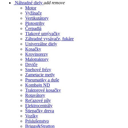
Náhradné diely
add
remove
Motor
Vyžínače
Vertikutátory
Plotostrihy
Čerpadlá
Tlakové umývačky
Záhradné vysávače, fukáre
Univerzálne diely
Kosačky
Krovinorezy
Malotraktory
Drviče
Snehové frézy
Zametacie metly
Pneumatiky a duše
Kombajn ND
Traktorové kosačky
Rotavátory
Reťazové píly
Elektrocentrály
Štiepačky dreva
Vozíky
Príslušenstvo
Briggs&Stratton