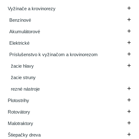

Vyžínače a krovinorezy

Benzínové

Akumulátorové

Elektrické

Príslušenstvo k vyžínačom a krovinorezom

žacie hlavy
žacie struny

rezné nástroje

Plotostrihy

Rotovátory

Malotraktory

Štiepačky dreva