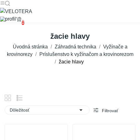
0
žacie hlavy
Úvodná stránka
Záhradná technika
Vyžínače a
krovinorezy
Príslušenstvo k vyžínačom a krovinorezom
žacie hlavy

Dôležitosť
Filtrovať