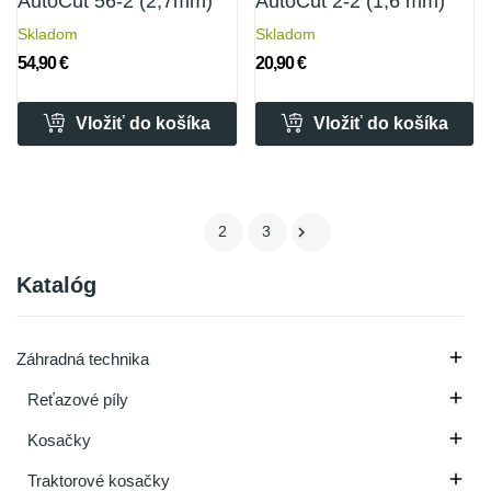
AutoCut 56-2 (2,7mm)
AutoCut 2-2 (1,6 mm)
Skladom
Skladom
54,90 €
20,90 €
Vložiť do košíka
Vložiť do košíka

1
2
3
Katalóg

Záhradná technika

Reťazové píly

Kosačky

Traktorové kosačky