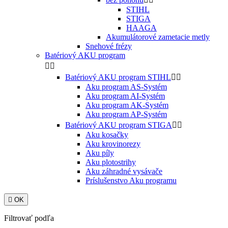
STIHL
STIGA
HAAGA
Akumulátorové zametacie metly
Snehové frézy
Batériový AKU program


Batériový AKU program STIHL


Aku program AS-Systém
Aku program AI-Systém
Aku program AK-Systém
Aku program AP-Systém
Batériový AKU program STIGA


Aku kosačky
Aku krovinorezy
Aku píly
Aku plotostrihy
Aku záhradné vysávače
Príslušenstvo Aku programu

OK
Filtrovať podľa