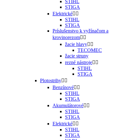
STIHL
STIGA
Elektrické


STIHL
STIGA
Príslušenstvo k vyžínačom a
krovinorezom


žacie hlavy


TECOMEC
žacie struny
rezné nástroje


STIHL
STIGA
Plotostrihy


Benzínové


STIHL
STIGA
Akumulátorové


STIHL
STIGA
Elektrické


STIHL
STIGA