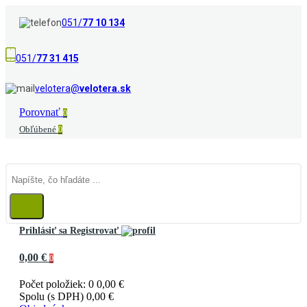
051/
77 10 134
051/
77 31 415
velotera@
velotera.sk
Porovnať
0
Obľúbené
0
Prihlásiť sa
Registrovať
0,00 €
0
Počet položiek: 0
0,00 €
Spolu (s DPH)
0,00 €