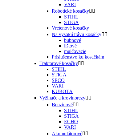
VARI
Robotické kosačky


STIHL
STIGA
Vretenové kosačky
Na vysokú trávu kosačky


bubnové
lištové
mulčovacie
Príslušenstvo ku kosačkám
Traktorové kosačky


STIHL
STIGA
SECO
VARI
KUBOTA
Vyžínače a krovinorezy


Benzínové


STIHL
STIGA
ECHO
VARI
Akumulátorové

