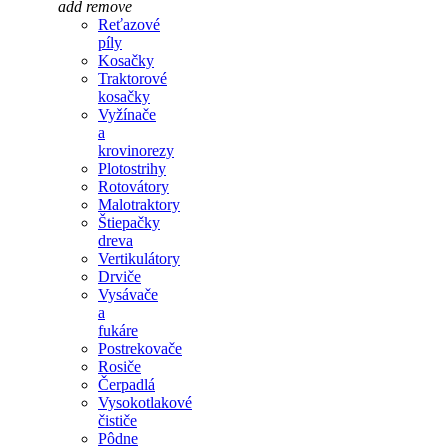
add
remove
Reťazové
píly
Kosačky
Traktorové
kosačky
Vyžínače
a
krovinorezy
Plotostrihy
Rotovátory
Malotraktory
Štiepačky
dreva
Vertikulátory
Drviče
Vysávače
a
fukáre
Postrekovače
Rosiče
Čerpadlá
Vysokotlakové
čističe
Pôdne