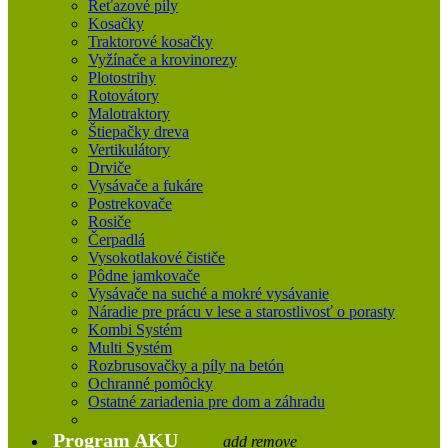
Reťazové píly
Kosačky
Traktorové kosačky
Vyžínače a krovinorezy
Plotostrihy
Rotovátory
Malotraktory
Štiepačky dreva
Vertikulátory
Drviče
Vysávače a fukáre
Postrekovače
Rosiče
Čerpadlá
Vysokotlakové čističe
Pôdne jamkovače
Vysávače na suché a mokré vysávanie
Náradie pre prácu v lese a starostlivosť o porasty
Kombi Systém
Multi Systém
Rozbrusovačky a píly na betón
Ochranné pomôcky
Ostatné zariadenia pre dom a záhradu
Program AKU
add
remove