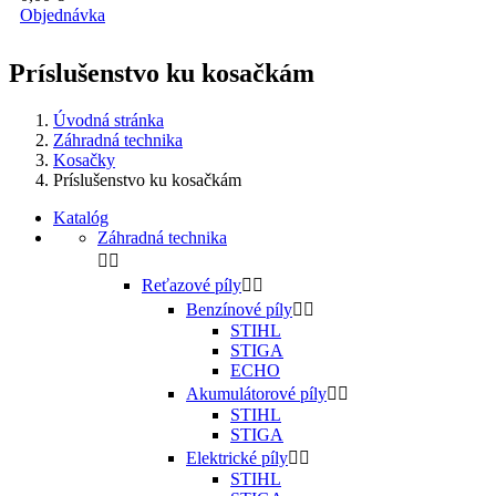
Objednávka
Príslušenstvo ku kosačkám
Úvodná stránka
Záhradná technika
Kosačky
Príslušenstvo ku kosačkám
Katalóg
Záhradná technika


Reťazové píly


Benzínové píly


STIHL
STIGA
ECHO
Akumulátorové píly


STIHL
STIGA
Elektrické píly


STIHL