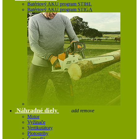
Batériový AKU program STIHL
Batériový AKU program STIGA
Náhradné diely
add
remove
Motor
Vyžínače
Vertikutátory
Plotostrihy
Čerpadlá