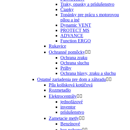
Traky, opasky a príslušenstvo
Čiapky
Topánky pre prácu s motorovou
pílou a iné
Dynamic VENT
PROTECT MS
ADVANCE
Function ERGO
Rukavice
Ochranné pomôcky


Ochrana zraku
Ochrana sluchu
Prilby
Ochrana hlavy, zraku a sluchu
Ostatné zariadenia pre dom a záhradu


Píla kolísková kotúčová
Rozmetadlo
Elektrocentrály


jednofázové
inventor
príslušenstvo
Zametacie metly


Benzínové
bez pohonu

