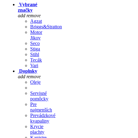
Vybrané
značky
add
remove
Agzat
Briggs&Stratton
Motor
Jikov
Seco
Stiga
Stihl
Tecák
Vari
Doplnky
add
remove
Oleje
Servisné
pomôcky
Pre
najmenších
Prevádzkové
kvapaliny
Krycie
plachty
Kanistre