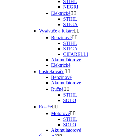
STIHL
NEGRI
Elektrické


STIHL
STIGA
Vysávače a fukáre


Benzínové


STIHL
STIGA
CIFARELLI
Akumulátorové
Elektrické
Postrekovače


Benzínové
Akumulátorové
Ručné


STIHL
SOLO
Rosiče


Motorové


STIHL
SOLO
Akumulátorové