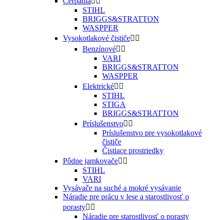
Čerpadlá


STIHL
BRIGGS&STRATTON
WASPPER
Vysokotlakové čističe


Benzínové


VARI
BRIGGS&STRATTON
WASPPER
Elektrické


STIHL
STIGA
BRIGGS&STRATTON
Príslušenstvo


Príslušenstvo pre vysokotlakové
čističe
Čistiace prostriedky
Pôdne jamkovače


STIHL
VARI
Vysávače na suché a mokré vysávanie
Náradie pre prácu v lese a starostlivosť o
porasty


Náradie pre starostlivosť o porasty