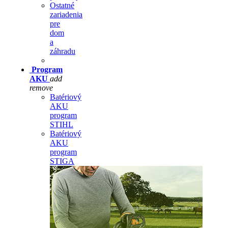
Ostatné
zariadenia
pre
dom
a
záhradu
Program
AKU
add
remove
Batériový
AKU
program
STIHL
Batériový
AKU
program
STIGA