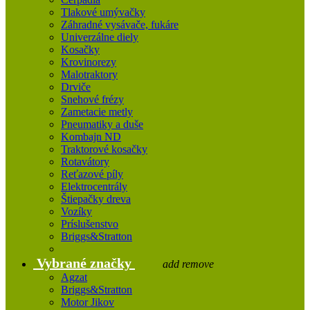
Tlakové umývačky
Záhradné vysávače, fukáre
Univerzálne diely
Kosačky
Krovinorezy
Malotraktory
Drviče
Snehové frézy
Zametacie metly
Pneumatiky a duše
Kombajn ND
Traktorové kosačky
Rotavátory
Reťazové píly
Elektrocentrály
Štiepačky dreva
Vozíky
Príslušenstvo
Briggs&Stratton
Vybrané značky
add
remove
Agzat
Briggs&Stratton
Motor Jikov