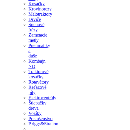
Kosačky
Krovinorezy
Malotraktory
Drviče
Snehové
frézy
Zametacie
metly
Pneumatiky
a
duše
Kombajn
ND
Traktorové
kosačky
Rotavátory
Reťazové
píly
Elektrocentrály
Štiepačky
dreva
Vozíky
Príslušenstvo
Briggs&Stratton