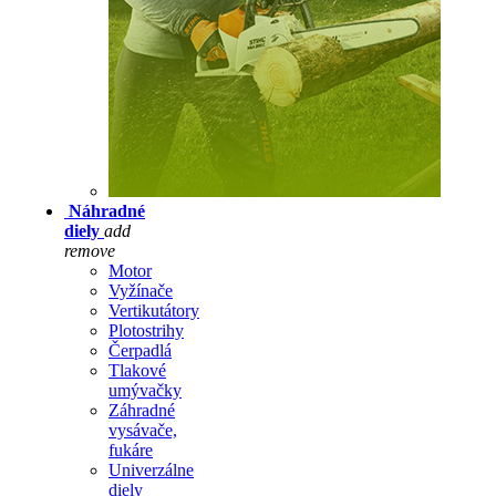
Náhradné
diely
add
remove
Motor
Vyžínače
Vertikutátory
Plotostrihy
Čerpadlá
Tlakové
umývačky
Záhradné
vysávače,
fukáre
Univerzálne
diely