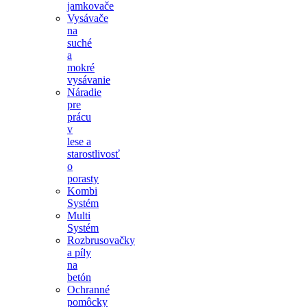
jamkovače
Vysávače
na
suché
a
mokré
vysávanie
Náradie
pre
prácu
v
lese a
starostlivosť
o
porasty
Kombi
Systém
Multi
Systém
Rozbrusovačky
a píly
na
betón
Ochranné
pomôcky