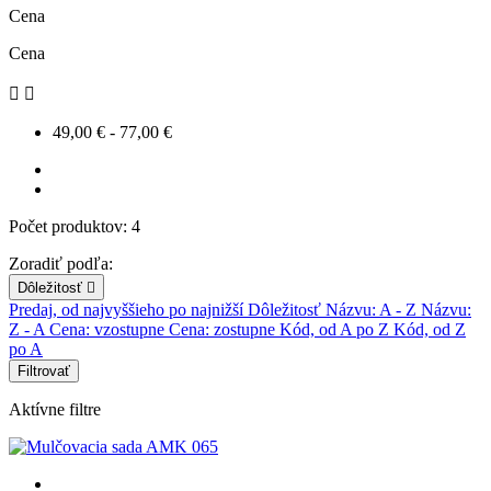
Cena
Cena


49,00 € - 77,00 €
Počet produktov: 4
Zoradiť podľa:
Dôležitosť

Predaj, od najvyššieho po najnižší
Dôležitosť
Názvu: A - Z
Názvu:
Z - A
Cena: vzostupne
Cena: zostupne
Kód, od A po Z
Kód, od Z
po A
Filtrovať
Aktívne filtre