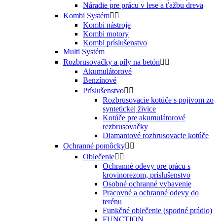
Náradie pre prácu v lese a ťažbu dreva
Kombi Systém


Kombi nástroje
Kombi motory
Kombi príslušenstvo
Multi Systém
Rozbrusovačky a píly na betón


Akumulátorové
Benzínové
Príslušenstvo


Rozbrusovacie kotúče s pojivom zo
syntetickej živice
Kotúče pre akumulátorové
rezbrusovačky
Diamantové rozbrusovacie kotúče
Ochranné pomôcky


Oblečenie


Ochranné odevy pre prácu s
krovinorezom, príslušenstvo
Osobné ochranné vybavenie
Pracovné a ochranné odevy do
terénu
Funkčné oblečenie (spodné prádlo)
FUNCTION