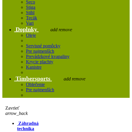
Seco
Stiga
Stihl
Tecák
Vari
Doplnky
add
remove
Oleje
Servisné pomôcky
Pre najmenších
Prevádzkové kvapaliny
Krycie plachty
Kanistre
Timbersports
add
remove
Oblečenie
Pre najmenších
Zavrieť
arrow_back
Záhradná
technika