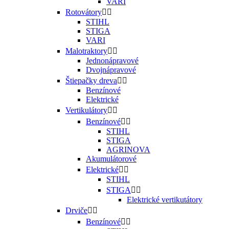
VARI
Rotovátory


STIHL
STIGA
VARI
Malotraktory


Jednonápravové
Dvojnápravové
Štiepačky dreva


Benzínové
Elektrické
Vertikulátory


Benzínové


STIHL
STIGA
AGRINOVA
Akumulátorové
Elektrické


STIHL
STIGA


Elektrické vertikutátory
Drviče


Benzínové

