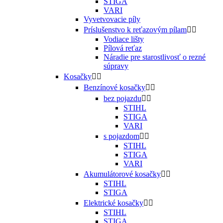
STIGA
VARI
Vyvetvovacie píly
Príslušenstvo k reťazovým pílam


Vodiace lišty
Pílová reťaz
Náradie pre starostlivosť o rezné
súpravy
Kosačky


Benzínové kosačky


bez pojazdu


STIHL
STIGA
VARI
s pojazdom


STIHL
STIGA
VARI
Akumulátorové kosačky


STIHL
STIGA
Elektrické kosačky


STIHL
STIGA