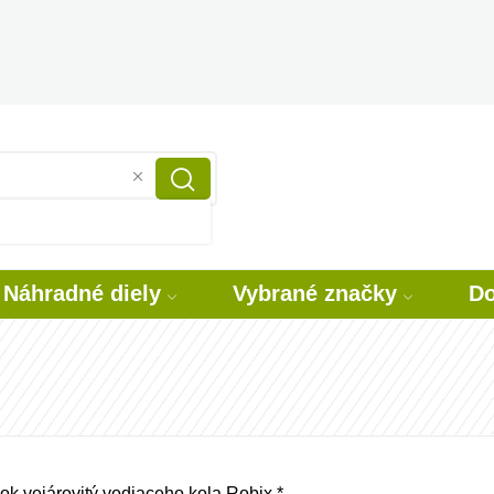
Náhradné diely
Vybrané značky
Do
ok vejárovitý vodiaceho kola Robix *