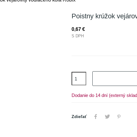
Poistny krúžok vejáro
0,67 €
S DPH
Dodanie do 14 dní (externý sklad
Zdieľať