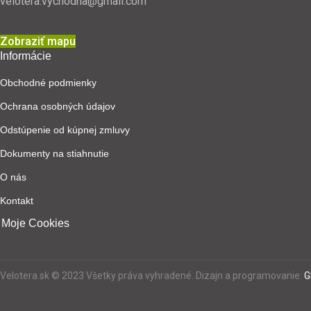
velotera.vychodna@gmail.com
Zobraziť mapu
Informácie
Obchodné podmienky
Ochrana osobných údajov
Odstúpenie od kúpnej zmluvy
Dokumenty na stiahnutie
O nás
Kontakt
Moje Cookies
Velotera.sk © 2023 Všetky práva vyhradené. Dizajn a programovanie:
G