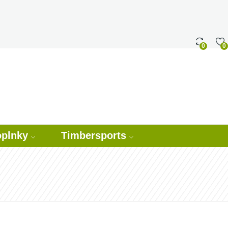
0
0
plnky
Timbersports