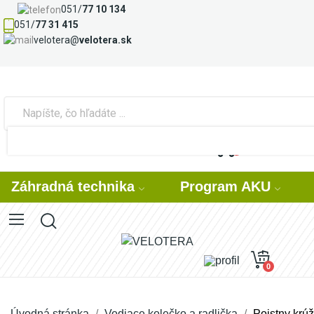
051/
77 10 134
051/
77 31 415
velotera@
velotera.sk
Prihlásiť sa
Registrovať
0
Záhradná technika
Program AKU
0
Úvodná stránka
Vodiace kolečko a radlička
Poistny krúž