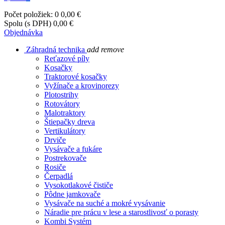
Počet položiek: 0
0,00 €
Spolu (s DPH)
0,00 €
Objednávka
Záhradná technika
add
remove
Reťazové píly
Kosačky
Traktorové kosačky
Vyžínače a krovinorezy
Plotostrihy
Rotovátory
Malotraktory
Štiepačky dreva
Vertikulátory
Drviče
Vysávače a fukáre
Postrekovače
Rosiče
Čerpadlá
Vysokotlakové čističe
Pôdne jamkovače
Vysávače na suché a mokré vysávanie
Náradie pre prácu v lese a starostlivosť o porasty
Kombi Systém