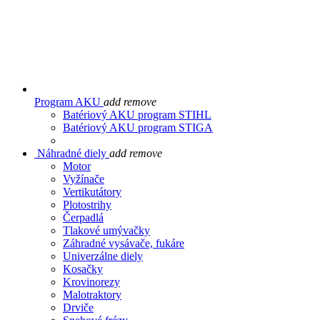
Program AKU
add
remove
Batériový AKU program STIHL
Batériový AKU program STIGA
Náhradné diely
add
remove
Motor
Vyžínače
Vertikutátory
Plotostrihy
Čerpadlá
Tlakové umývačky
Záhradné vysávače, fukáre
Univerzálne diely
Kosačky
Krovinorezy
Malotraktory
Drviče