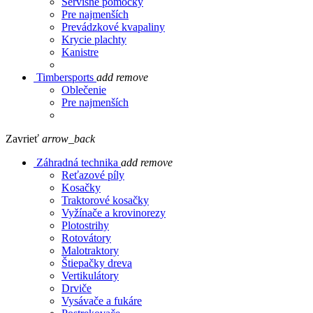
Servisné pomôcky
Pre najmenších
Prevádzkové kvapaliny
Krycie plachty
Kanistre
Timbersports
add
remove
Oblečenie
Pre najmenších
Zavrieť
arrow_back
Záhradná technika
add
remove
Reťazové píly
Kosačky
Traktorové kosačky
Vyžínače a krovinorezy
Plotostrihy
Rotovátory
Malotraktory
Štiepačky dreva
Vertikulátory
Drviče
Vysávače a fukáre