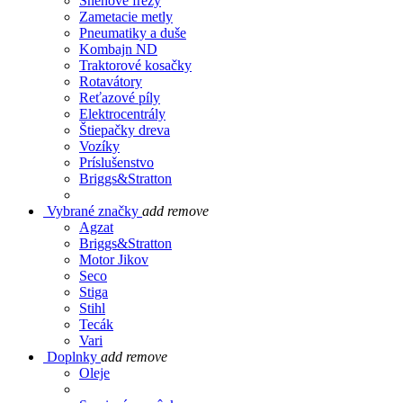
Snehové frézy
Zametacie metly
Pneumatiky a duše
Kombajn ND
Traktorové kosačky
Rotavátory
Reťazové píly
Elektrocentrály
Štiepačky dreva
Vozíky
Príslušenstvo
Briggs&Stratton
Vybrané značky
add
remove
Agzat
Briggs&Stratton
Motor Jikov
Seco
Stiga
Stihl
Tecák
Vari
Doplnky
add
remove
Oleje