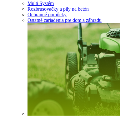
Multi Systém
Rozbrusovačky a píly na betón
Ochranné pomôcky
Ostatné zariadenia pre dom a záhradu