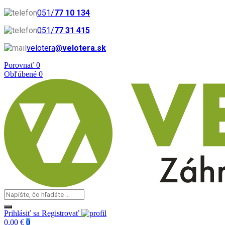
051/
77 10 134
051/
77 31 415
velotera@
velotera.sk
Porovnať
0
Obľúbené
0
Prihlásiť sa
Registrovať
0,00 €
0