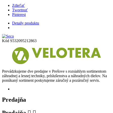
Zdieľať
Tweetnuť
Pinterest
Detaily produktu
Kód
S532095212863
Prevádzkujeme dve predajne v Prešove s rozsiahlym sortimentom
záhradnej a lesnej techniky, príslušenstva a náhradných dielov. Na
ponúkaný sortiment poskytujeme záručný a pozáručný servis.
Predajňa
Predajňa

