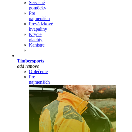
Servisné
pomôcky
Pre
najmenších
Prevádzkové
kvapaliny
Krycie
plachty
Kanistre
Timbersports
add
remove
Oblečenie
Pre
najmenších