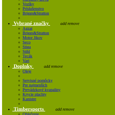
Vozíky
Príslušenstvo
Briggs&Stratton
Vybrané značky
add
remove
Agzat
Briggs&Stratton
Motor Jikov
Seco
Stiga
Stihl
Tecák
Vari
Doplnky
add
remove
Oleje
Servisné pomôcky
Pre najmenších
Prevádzkové kvapaliny
Krycie plachty
Kanistre
Timbersports
add
remove
Oblečenie