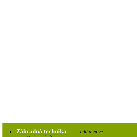
Záhradná technika
add
remove