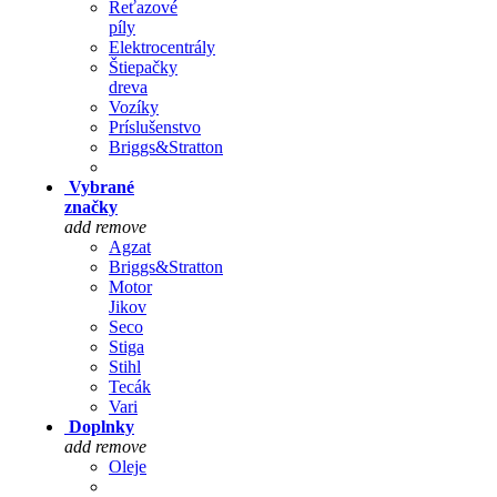
Reťazové
píly
Elektrocentrály
Štiepačky
dreva
Vozíky
Príslušenstvo
Briggs&Stratton
Vybrané
značky
add
remove
Agzat
Briggs&Stratton
Motor
Jikov
Seco
Stiga
Stihl
Tecák
Vari
Doplnky
add
remove
Oleje