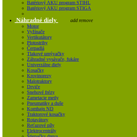
Batériový AKU program STIHL
Batériový AKU program STIGA
Náhradné diely
add
remove
Motor
Vyžínače
Vertikutátory
Plotostrihy
Čerpadlá
Tlakové umývačky
Záhradné vysávače, fukáre
Univerzálne diely
Kosačky
Krovinorezy
Malotraktory
Drviče
Snehové frézy
Zametacie metly
Pneumatiky a duše
Kombajn ND
Traktorové kosačky
Rotavátory
Reťazové píly
Elektrocentrály
Štiepačky dreva