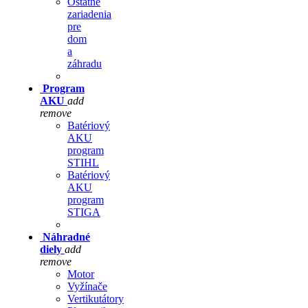
Ostatné
zariadenia
pre
dom
a
záhradu
Program
AKU
add
remove
Batériový
AKU
program
STIHL
Batériový
AKU
program
STIGA
Náhradné
diely
add
remove
Motor
Vyžínače
Vertikutátory