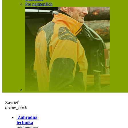
Pre najmenších
Zavrieť
arrow_back
Záhradná
technika
add
remove