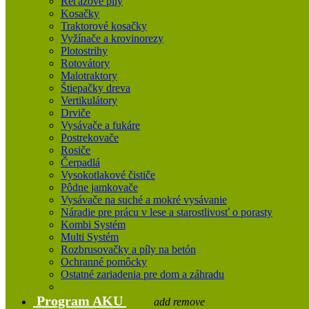
Reťazové píly
Kosačky
Traktorové kosačky
Vyžínače a krovinorezy
Plotostrihy
Rotovátory
Malotraktory
Štiepačky dreva
Vertikulátory
Drviče
Vysávače a fukáre
Postrekovače
Rosiče
Čerpadlá
Vysokotlakové čističe
Pôdne jamkovače
Vysávače na suché a mokré vysávanie
Náradie pre prácu v lese a starostlivosť o porasty
Kombi Systém
Multi Systém
Rozbrusovačky a píly na betón
Ochranné pomôcky
Ostatné zariadenia pre dom a záhradu
Program AKU
add
remove