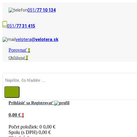
051/
77 10 134
051/
77 31 415
velotera@
velotera.sk
Porovnať
0
Obľúbené
0
Prihlásiť sa
Registrovať
0,00 €
0
Počet položiek: 0
0,00 €
Spolu (s DPH)
0,00 €