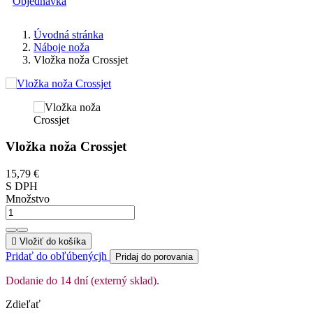
Objednávka
Úvodná stránka
Náboje noža
Vložka noža Crossjet
Vložka noža Crossjet
15,79 €
S DPH
Množstvo

Vložiť do košíka
Pridať do obľúbenýcjh
Pridaj do porovania
Dodanie do 14 dní (externý sklad).
Zdieľať