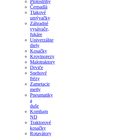
Plotostrihy
Čerpadlá
Tlakové
umývačky
Záhradné
vysávače,
fukáre
Univerzálne
diely
Kosačky
Krovinorezy
Malotraktory
Drviče
Snehové
frézy
Zametacie
metly
Pneumatiky
a
duše
Kombajn
ND
Traktorové
kosačky
Rotavátory