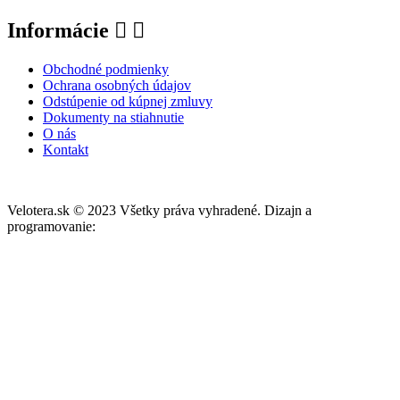
Informácie


Obchodné podmienky
Ochrana osobných údajov
Odstúpenie od kúpnej zmluvy
Dokumenty na stiahnutie
O nás
Kontakt
Moje Cookies
Velotera.sk © 2023 Všetky práva vyhradené. Dizajn a
programovanie:
GIRU.sk