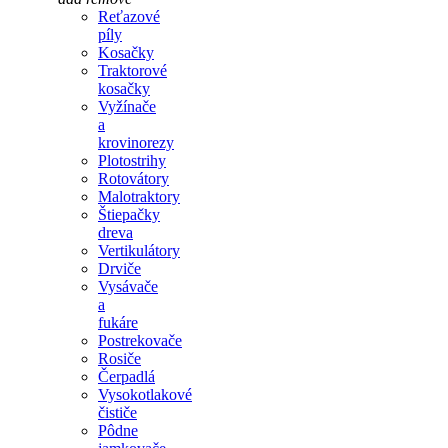
Reťazové
píly
Kosačky
Traktorové
kosačky
Vyžínače
a
krovinorezy
Plotostrihy
Rotovátory
Malotraktory
Štiepačky
dreva
Vertikulátory
Drviče
Vysávače
a
fukáre
Postrekovače
Rosiče
Čerpadlá
Vysokotlakové
čističe
Pôdne