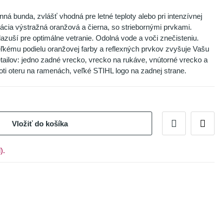
á bunda, zvlášť vhodná pre letné teploty alebo pri intenzívnej
nácia výstražná oranžová a čierna, so striebornými prvkami.
dazuší pre optimálne vetranie. Odolná vode a voči znečisteniu.
eľkému podielu oranžovej farby a reflexných prvkov zvyšuje Vašu
tailov: jedno zadné vrecko, vrecko na rukáve, vnútorné vrecko a
ti oteru na ramenách, veľké STIHL logo na zadnej strane.
Vložiť do košíka
).