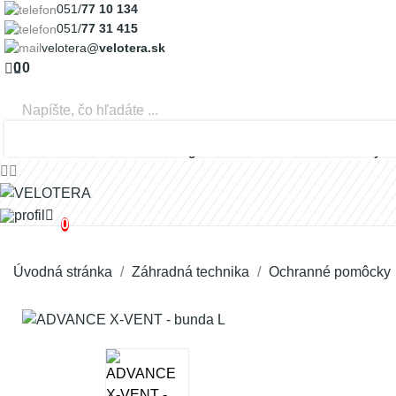
051/
77 10 134
051/
77 31 415
velotera@
velotera.sk
0
0
Prihlásiť sa
Registrovať
0
Záhradná technika
Program AKU
Náhradné diely
0
Úvodná stránka
Záhradná technika
Ochranné pomôcky